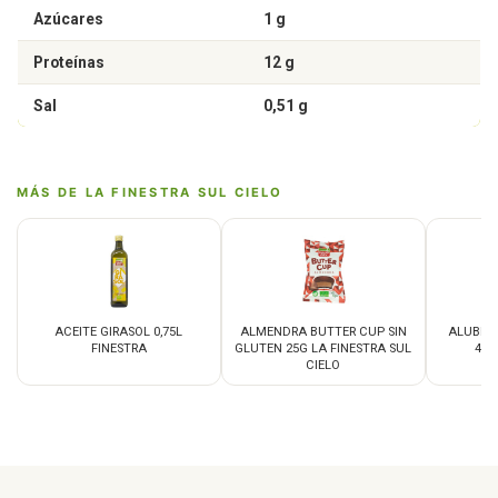
Azúcares
1 g
Proteínas
12 g
Sal
0,51 g
MÁS DE LA FINESTRA SUL CIELO
ACEITE GIRASOL 0,75L
ALMENDRA BUTTER CUP SIN
ALUBIA
FINESTRA
GLUTEN 25G LA FINESTRA SUL
400
CIELO