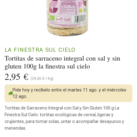
LA FINESTRA SUL CIELO
Tortitas de sarraceno integral con sal y sin
gluten 100g la finestra sul cielo
2,95
€
(
29,50
€
/
Kg
)
Pide hoy y recíbelo entre el martes 11 ago. y el miércoles
12 ago.
Tortitas de Sarraceno Integral con Sal y Sin Gluten 100 g La
Finestra Sul Cielo: tortitas ecológicas de cereal, ligeras y
crujientes, para tomar solas, untar o acompañar desayunos y
meriendas.