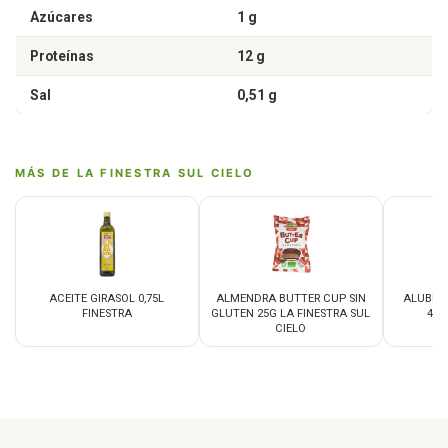
Azúcares
1 g
Proteínas
12 g
Sal
0,51 g
MÁS DE LA FINESTRA SUL CIELO
ACEITE GIRASOL 0,75L
ALMENDRA BUTTER CUP SIN
ALUBIA
FINESTRA
GLUTEN 25G LA FINESTRA SUL
400
CIELO