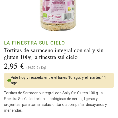
LA FINESTRA SUL CIELO
Tortitas de sarraceno integral con sal y sin
gluten 100g la finestra sul cielo
2,95
€
(
29,50
€
/
Kg
)
Pide hoy y recíbelo entre el lunes 10 ago. y el martes 11
ago.
Tortitas de Sarraceno Integral con Sal y Sin Gluten 100 g La
Finestra Sul Cielo: tortitas ecológicas de cereal, ligeras y
crujientes, para tomar solas, untar o acompañar desayunos y
meriendas.