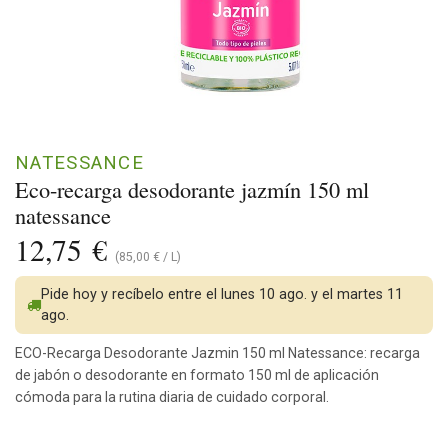
NATESSANCE
Eco-recarga desodorante jazmín 150 ml
natessance
12,75
€
(
85,00
€
/
L
)
Pide hoy y recíbelo entre el lunes 10 ago. y el martes 11
ago.
ECO-Recarga Desodorante Jazmin 150 ml Natessance: recarga
de jabón o desodorante en formato 150 ml de aplicación
cómoda para la rutina diaria de cuidado corporal.