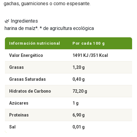
gachas, guarniciones o como espesante.
🌿 Ingredientes
harina de maíz*. * de agricultura ecológica
Información nutricional
Por cada 100 g
Valor Energético
1491 KJ /351 Kcal
Grasas
1,20 g
Grasas Saturadas
0,40 g
Hidratos de Carbono
72,20 g
Azúcares
1 g
Proteínas
6,90 g
Sal
0,01 g