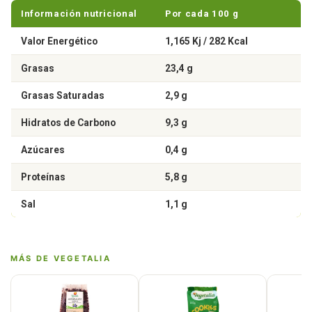
Información nutricional
Por cada 100 g
Valor Energético
1,165 Kj / 282 Kcal
Grasas
23,4 g
Grasas Saturadas
2,9 g
Hidratos de Carbono
9,3 g
Azúcares
0,4 g
Proteínas
5,8 g
Sal
1,1 g
MÁS DE VEGETALIA