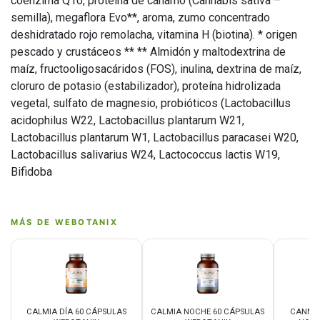
coenzima Q10, proteína de cáñamo (Cannabis sativa –
semilla), megaflora Evo**, aroma, zumo concentrado
deshidratado rojo remolacha, vitamina H (biotina). * origen
pescado y crustáceos ** ** Almidón y maltodextrina de
maíz, fructooligosacáridos (FOS), inulina, dextrina de maíz,
cloruro de potasio (estabilizador), proteína hidrolizada
vegetal, sulfato de magnesio, probióticos (Lactobacillus
acidophilus W22, Lactobacillus plantarum W21,
Lactobacillus plantarum W1, Lactobacillus paracasei W20,
Lactobacillus salivarius W24, Lactococcus lactis W19,
Bifidoba
MÁS DE WEBOTANIX
CALMIA DÍA 60 CÁPSULAS
CALMIA NOCHE 60 CÁPSULAS
CANNA