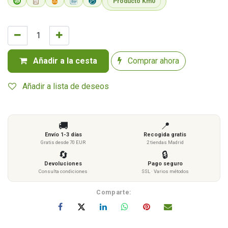
Producto Km0
Añadir a la cesta
Comprar ahora
Añadir a lista de deseos
🚚
📍
Envío 1-3 días
Recogida gratis
Gratis desde 70 EUR
2 tiendas Madrid
🔄
🔒
Devoluciones
Pago seguro
Consulta condiciones
SSL · Varios métodos
Comparte: