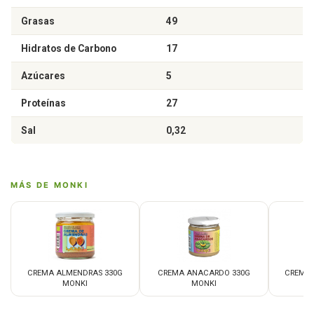
Grasas
49
Hidratos de Carbono
17
Azúcares
5
Proteínas
27
Sal
0,32
MÁS DE MONKI
CREMA ALMENDRAS 330G
CREMA ANACARDO 330G
CREMA 
MONKI
MONKI