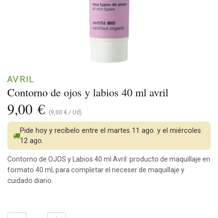
AVRIL
Contorno de ojos y labios 40 ml avril
9,00
€
(
9,00
€
/
Ud
)
Pide hoy y recíbelo entre el martes 11 ago. y el miércoles
12 ago.
Contorno de OJOS y Labios 40 ml Avril: producto de maquillaje en
formato 40 ml, para completar el neceser de maquillaje y
cuidado diario.