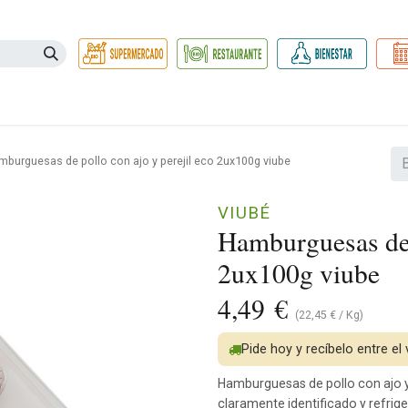
Necesidades
Herbolario
Belleza e Higiene
Hogar Ec
burguesas de pollo con ajo y perejil eco 2ux100g viube
VIUBÉ
Hamburguesas de p
2ux100g viube
4,49
€
(
22,45
€
/
Kg
)
Pide hoy y recíbelo entre el
Hamburguesas de pollo con ajo y 
claramente identificado y refrig