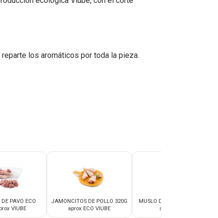
producción ecológica Viubé, con el corte
 reparte los aromáticos por toda la pieza.
 DE PAVO ECO
JAMONCITOS DE POLLO 320G
MUSLO DE POLLO ECO 380G
prox VIUBE
aprox ECO VIUBE
aprox VIUBE