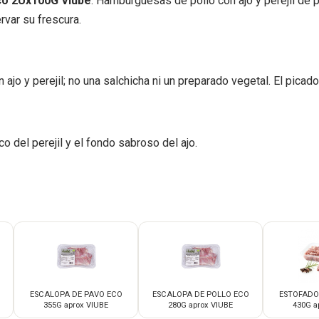
co 2Ux100G Viubé
: Hamburguesas de pollo con ajo y perejil de 
rvar su frescura.
o y perejil; no una salchicha ni un preparado vegetal. El picado
 del perejil y el fondo sabroso del ajo.
O
ESCALOPA DE PAVO ECO
ESCALOPA DE POLLO ECO
ESTOFADO
355G aprox VIUBE
280G aprox VIUBE
430G a