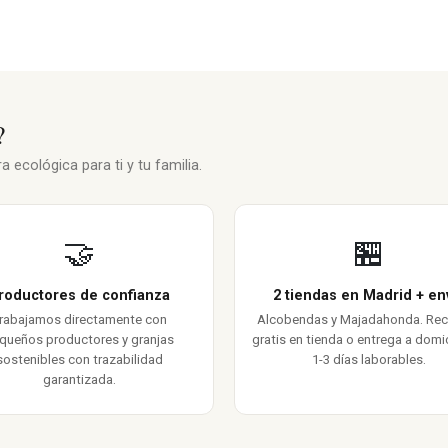
?
 ecológica para ti y tu familia.
🤝
🏪
roductores de confianza
2 tiendas en Madrid + en
rabajamos directamente con
Alcobendas y Majadahonda. Re
queños productores y granjas
gratis en tienda o entrega a domic
sostenibles con trazabilidad
1-3 días laborables.
garantizada.