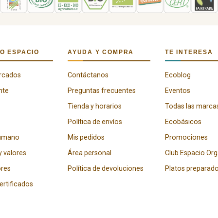
O ESPACIO
AYUDA Y COMPRA
TE INTERESA
rcados
Contáctanos
Ecoblog
nte
Preguntas frecuentes
Eventos
Tienda y horarios
Todas las marca
Política de envíos
Ecobásicos
humano
Mis pedidos
Promociones
y valores
Área personal
Club Espacio Or
res
Política de devoluciones
Platos preparad
certificados