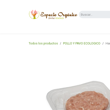
Ir al contenido
Categorías
Supermercado
Dietas y 
Todos los productos
POLLO Y PAVO ECOLOGICO
Ham