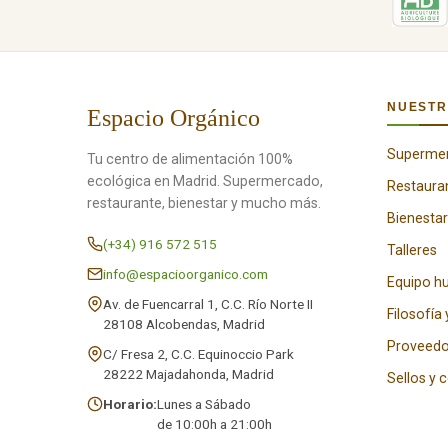
NUESTR
Espacio Orgánico
Superme
Tu centro de alimentación 100%
ecológica en Madrid. Supermercado,
Restaura
restaurante, bienestar y mucho más.
Bienestar
(+34) 916 572 515
Talleres
info@espacioorganico.com
Equipo 
Av. de Fuencarral 1, C.C. Río Norte II
Filosofía 
28108 Alcobendas, Madrid
Proveedo
C/ Fresa 2, C.C. Equinoccio Park
28222 Majadahonda, Madrid
Sellos y 
Horario:
Lunes a Sábado
de 10:00h a 21:00h