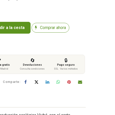
ir a la cesta
Comprar ahora

🔄
🔒
 gratis
Devoluciones
Pago seguro
s Madrid
Consulta condiciones
SSL · Varios métodos
Comparte: