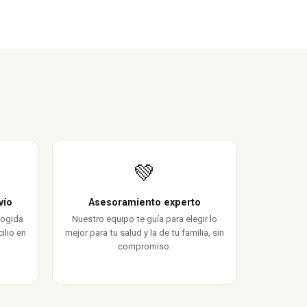
💚
vío
Asesoramiento experto
cogida
Nuestro equipo te guía para elegir lo
ilio en
mejor para tu salud y la de tu familia, sin
compromiso.