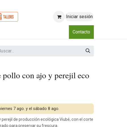
Iniciar sesión
o
Nosotros
Blog
Eventos
Club
Contacto
ollo con ajo y perejil eco
 viernes 7 ago. y el sábado 8 ago.
perejil de producción ecológica Viubé, con el corte
erado para preservar su frescura.