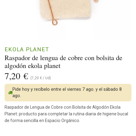
EKOLA PLANET
Raspador de lengua de cobre con bolsita de
algodón ekola planet
7,20
€
(
7,20
€
/
Ud
)
Pide hoy y recíbelo entre el viernes 7 ago. y el sábado 8
ago.
Raspador de Lengua de Cobre con Bolsita de Algodón Ekola
Planet: producto para completar la rutina diaria de higiene bucal
de forma sencilla en Espacio Orgánico.