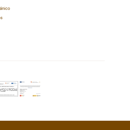
gánico
os