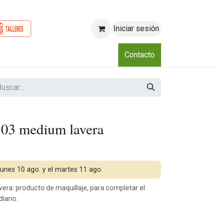
Iniciar sesión
o
Nosotros
Blog
Eventos
Club
Contacto
t 03 medium lavera
 lunes 10 ago. y el martes 11 ago.
era: producto de maquillaje, para completar el
iario.