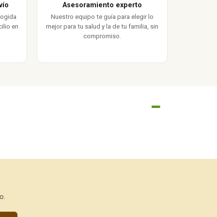
vío
Asesoramiento experto
cogida
Nuestro equipo te guía para elegir lo
ilio en
mejor para tu salud y la de tu familia, sin
compromiso.
o.