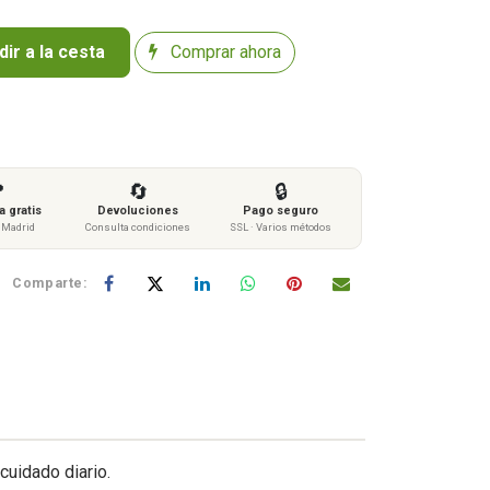
ir a la cesta
Comprar ahora

🔄
🔒
 gratis
Devoluciones
Pago seguro
s Madrid
Consulta condiciones
SSL · Varios métodos
Comparte:
cuidado diario.