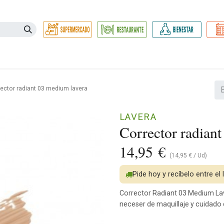
Necesidades
Herbolario
Belleza e Higiene
Hogar Ec
ector radiant 03 medium lavera
LAVERA
Corrector radian
14,95
€
(
14,95
€
/
Ud
)
Pide hoy y recíbelo entre el
Corrector Radiant 03 Medium Lav
neceser de maquillaje y cuidado d