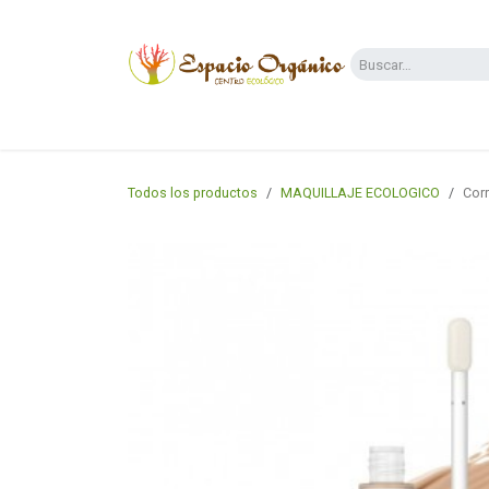
Ir al contenido
Categorías
Supermercado
Dietas y 
Todos los productos
MAQUILLAJE ECOLOGICO
Corr