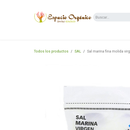
Ir al contenido
Categorías
Supermercado
Dietas y 
Todos los productos
SAL
Sal marina fina molida vir