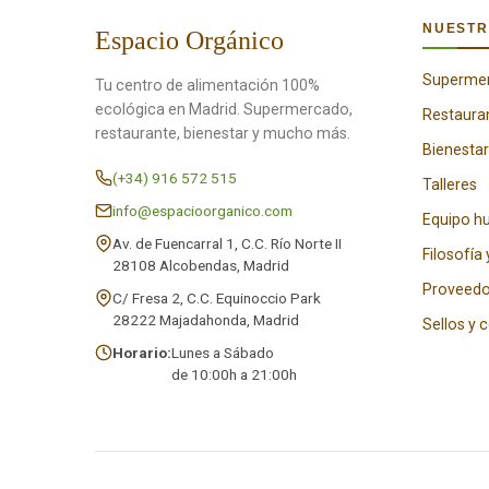
NUESTR
Espacio Orgánico
Superme
Tu centro de alimentación 100%
ecológica en Madrid. Supermercado,
Restaura
restaurante, bienestar y mucho más.
Bienestar
(+34) 916 572 515
Talleres
info@espacioorganico.com
Equipo 
Av. de Fuencarral 1, C.C. Río Norte II
Filosofía 
28108 Alcobendas, Madrid
Proveedo
C/ Fresa 2, C.C. Equinoccio Park
28222 Majadahonda, Madrid
Sellos y 
Horario:
Lunes a Sábado
de 10:00h a 21:00h