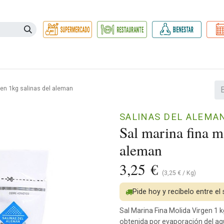
Necesidades
Herbolario
Belleza e Higiene
Hogar Ec
gen 1kg salinas del aleman
SALINAS DEL ALEMA
Sal marina fina m
aleman
3,25
€
(
3,25
€
/
Kg
)
Pide hoy y recíbelo entre el
Sal Marina Fina Molida Virgen 1 k
obtenida por evaporación del ag