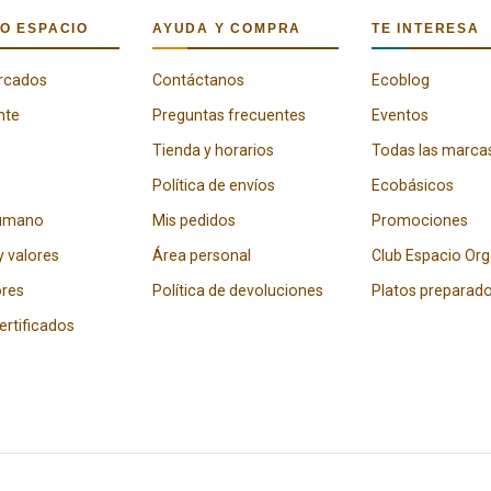
O ESPACIO
AYUDA Y COMPRA
TE INTERESA
rcados
Contáctanos
Ecoblog
nte
Preguntas frecuentes
Eventos
Tienda y horarios
Todas las marca
Política de envíos
Ecobásicos
humano
Mis pedidos
Promociones
y valores
Área personal
Club Espacio Or
res
Política de devoluciones
Platos preparad
certificados