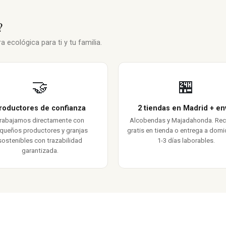
?
 ecológica para ti y tu familia.
🤝
🏪
roductores de confianza
2 tiendas en Madrid + en
rabajamos directamente con
Alcobendas y Majadahonda. Re
queños productores y granjas
gratis en tienda o entrega a domic
sostenibles con trazabilidad
1-3 días laborables.
garantizada.