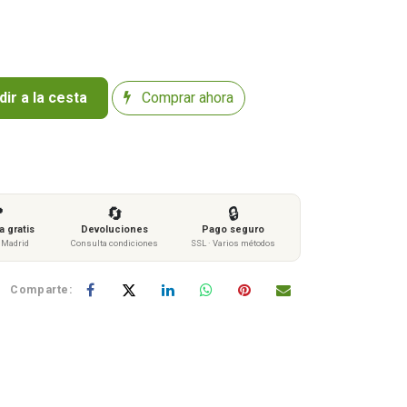
ir a la cesta
Comprar ahora

🔄
🔒
 gratis
Devoluciones
Pago seguro
s Madrid
Consulta condiciones
SSL · Varios métodos
Comparte: