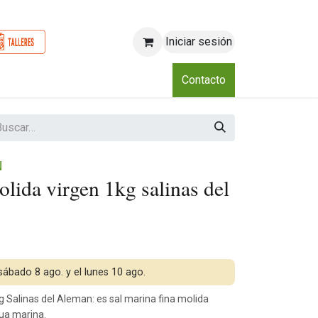
Iniciar sesión
o
Nosotros
Blog
Eventos
Club
Contacto
N
olida virgen 1kg salinas del
 sábado 8 ago. y el lunes 10 ago.
g Salinas del Aleman: es sal marina fina molida
ua marina.