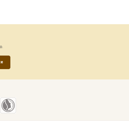
o.
te