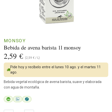
MONSOY
Bebida de avena barista 1l monsoy
2,59
€
(
2,59
€
/
L
)
Pide hoy y recíbelo entre el lunes 10 ago. y el martes 11
ago.
Bebida vegetal ecológica de avena barista, suave y elaborada
con agua de montaña.