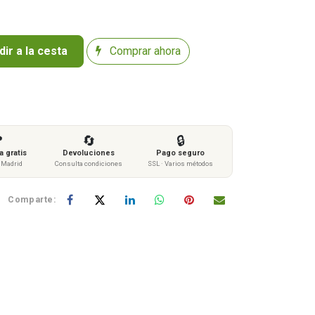
ir a la cesta
Comprar ahora

🔄
🔒
 gratis
Devoluciones
Pago seguro
s Madrid
Consulta condiciones
SSL · Varios métodos
Comparte: