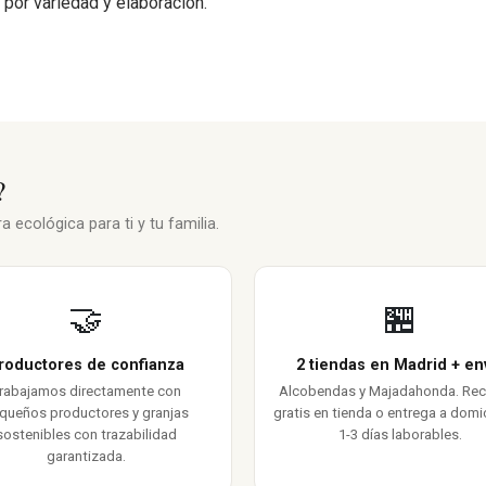
 por variedad y elaboración.
?
 ecológica para ti y tu familia.
🤝
🏪
roductores de confianza
2 tiendas en Madrid + en
rabajamos directamente con
Alcobendas y Majadahonda. Re
queños productores y granjas
gratis en tienda o entrega a domic
sostenibles con trazabilidad
1-3 días laborables.
garantizada.