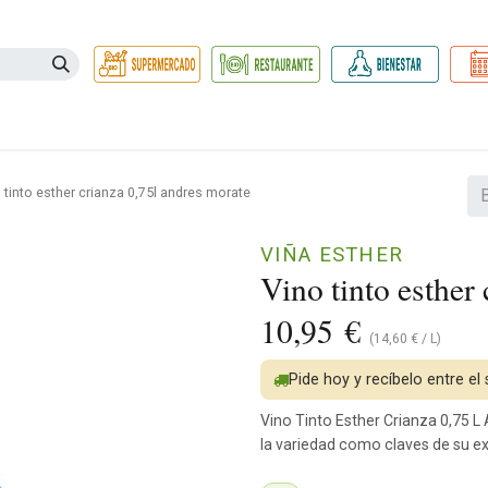
Necesidades
Herbolario
Belleza e Higiene
Hogar Ec
 tinto esther crianza 0,75l andres morate
VIÑA ESTHER
Vino tinto esther
10,95
€
(
14,60
€
/
L
)
Pide hoy y recíbelo entre el
Vino Tinto Esther Crianza 0,75 L
la variedad como claves de su ex