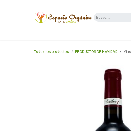
Ir al contenido
Categorías
Supermercado
Dietas y 
Todos los productos
PRODUCTOS DE NAVIDAD
Vino