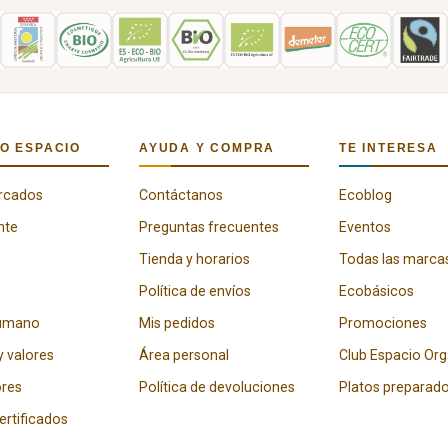
O ESPACIO
AYUDA Y COMPRA
TE INTERESA
rcados
Contáctanos
Ecoblog
nte
Preguntas frecuentes
Eventos
Tienda y horarios
Todas las marca
Política de envíos
Ecobásicos
humano
Mis pedidos
Promociones
y valores
Área personal
Club Espacio Or
res
Política de devoluciones
Platos preparad
certificados