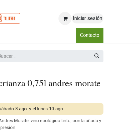
Iniciar sesión
o
Nosotros
Blog
Eventos
Club
Contacto
 crianza 0,75l andres morate
 sábado 8 ago. y el lunes 10 ago.
 Andres Morate: vino ecológico tinto, con la añada y
presión.