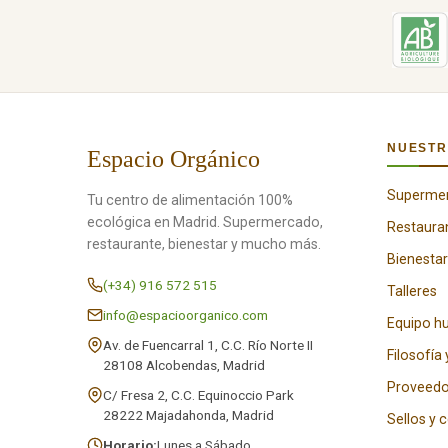
NUESTR
Espacio Orgánico
Superme
Tu centro de alimentación 100%
ecológica en Madrid. Supermercado,
Restaura
restaurante, bienestar y mucho más.
Bienestar
(+34) 916 572 515
Talleres
info@espacioorganico.com
Equipo 
Av. de Fuencarral 1, C.C. Río Norte II
Filosofía 
28108 Alcobendas, Madrid
Proveedo
C/ Fresa 2, C.C. Equinoccio Park
28222 Majadahonda, Madrid
Sellos y 
Horario:
Lunes a Sábado