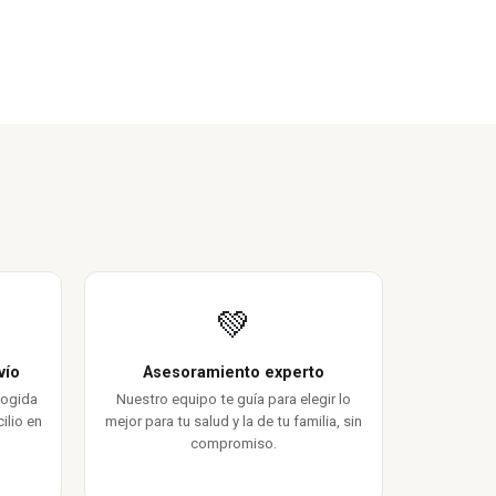
💚
vío
Asesoramiento experto
cogida
Nuestro equipo te guía para elegir lo
ilio en
mejor para tu salud y la de tu familia, sin
compromiso.