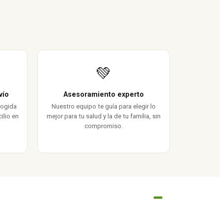
💚
vío
Asesoramiento experto
cogida
Nuestro equipo te guía para elegir lo
ilio en
mejor para tu salud y la de tu familia, sin
compromiso.