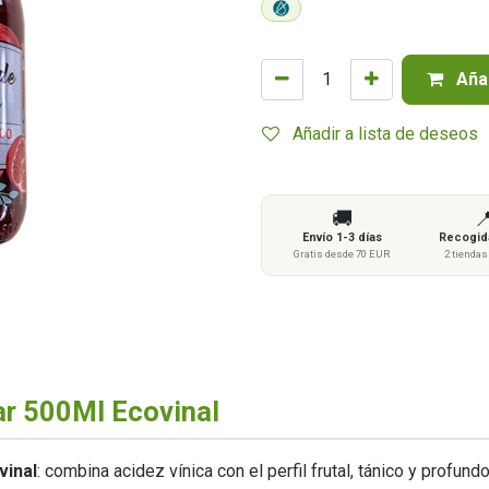
Añad
Añadir a lista de deseos
🚚

Envío 1-3 días
Recogida
Gratis desde 70 EUR
2 tienda
ar 500Ml Ecovinal
vinal
: combina acidez vínica con el perfil frutal, tánico y profund