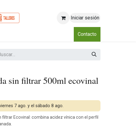
Iniciar sesión
o
Nosotros
Blog
Eventos
Club
Contacto
a sin filtrar 500ml ecovinal
 viernes 7 ago. y el sábado 8 ago.
filtrar Ecovinal: combina acidez vínica con el perfil
ranada.