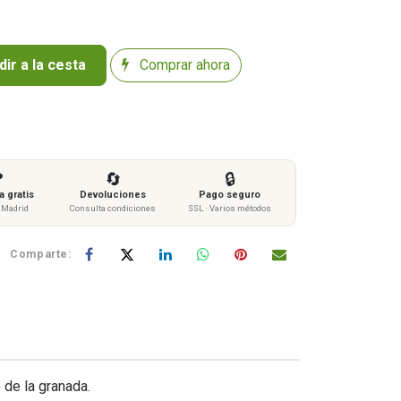
ir a la cesta
Comprar ahora

🔄
🔒
 gratis
Devoluciones
Pago seguro
s Madrid
Consulta condiciones
SSL · Varios métodos
Comparte:
o de la granada.