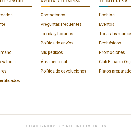
O ESPACIO
AYUDA Y COMPRA
TE INTERESA
rcados
Contáctanos
Ecoblog
nte
Preguntas frecuentes
Eventos
Tienda y horarios
Todas las marca
Política de envíos
Ecobásicos
humano
Mis pedidos
Promociones
y valores
Área personal
Club Espacio Or
res
Política de devoluciones
Platos preparad
certificados
COLABORADORES Y RECONOCIMIENTOS