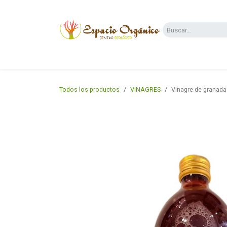
Ir al contenido
Categorías
Supermercado
Dietas y 
Todos los productos
VINAGRES
Vinagre de granada 