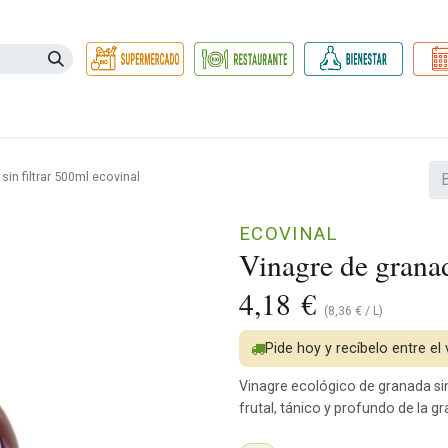
Necesidades
Herbolario
Belleza e Higiene
Hogar Ec
sin filtrar 500ml ecovinal
ECOVINAL
Vinagre de granad
4,18
€
(
8,36
€
/
L
)
Pide hoy y recíbelo entre el
Vinagre ecológico de granada sin 
frutal, tánico y profundo de la g