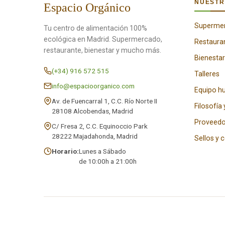
NUESTR
Espacio Orgánico
Superme
Tu centro de alimentación 100%
ecológica en Madrid. Supermercado,
Restaura
restaurante, bienestar y mucho más.
Bienestar
(+34) 916 572 515
Talleres
info@espacioorganico.com
Equipo 
Av. de Fuencarral 1, C.C. Río Norte II
Filosofía 
28108 Alcobendas, Madrid
Proveedo
C/ Fresa 2, C.C. Equinoccio Park
28222 Majadahonda, Madrid
Sellos y 
Horario:
Lunes a Sábado
de 10:00h a 21:00h