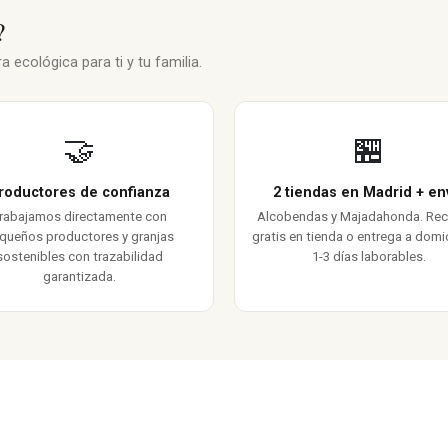
?
 ecológica para ti y tu familia.
🤝
🏪
roductores de confianza
2 tiendas en Madrid + en
rabajamos directamente con
Alcobendas y Majadahonda. Re
queños productores y granjas
gratis en tienda o entrega a domic
sostenibles con trazabilidad
1-3 días laborables.
garantizada.