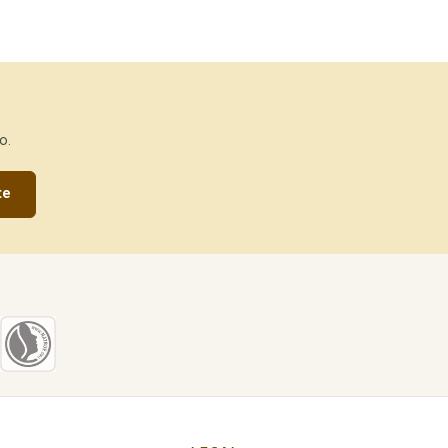
o.
te