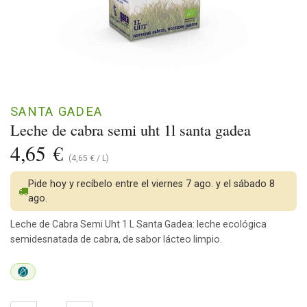
SANTA GADEA
Leche de cabra semi uht 1l santa gadea
4,65
€
(
4,65
€
/
L
)
Pide hoy y recíbelo entre el viernes 7 ago. y el sábado 8
ago.
Leche de Cabra Semi Uht 1 L Santa Gadea: leche ecológica
semidesnatada de cabra, de sabor lácteo limpio.