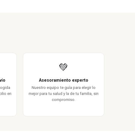
💚
vío
Asesoramiento experto
cogida
Nuestro equipo te guía para elegir lo
ilio en
mejor para tu salud y la de tu familia, sin
compromiso.