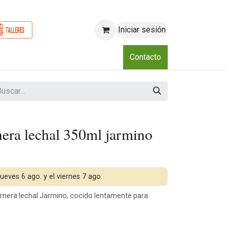
Iniciar sesión
o
Nosotros
Blog
Eventos
Club
Contacto
nera lechal 350ml jarmino
jueves 6 ago. y el viernes 7 ago.
rnera lechal Jarmino, cocido lentamente para