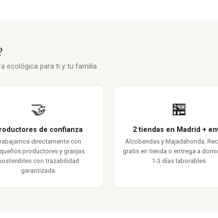
?
 ecológica para ti y tu familia.
🤝
🏪
roductores de confianza
2 tiendas en Madrid + en
rabajamos directamente con
Alcobendas y Majadahonda. Re
queños productores y granjas
gratis en tienda o entrega a domic
sostenibles con trazabilidad
1-3 días laborables.
garantizada.