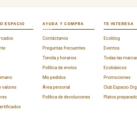
O ESPACIO
AYUDA Y COMPRA
TE INTERESA
rcados
Contáctanos
Ecoblog
nte
Preguntas frecuentes
Eventos
Tienda y horarios
Todas las marca
Política de envíos
Ecobásicos
humano
Mis pedidos
Promociones
y valores
Área personal
Club Espacio Or
res
Política de devoluciones
Platos preparad
certificados