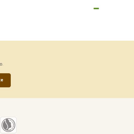
o.
te