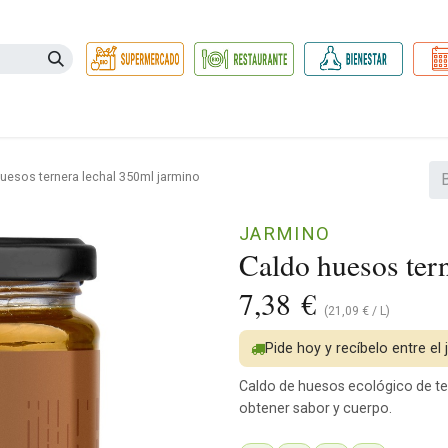
Necesidades
Herbolario
Belleza e Higiene
Hogar Ec
uesos ternera lechal 350ml jarmino
JARMINO
Caldo huesos ter
7,38
€
(
21,09
€
/
L
)
Pide hoy y recíbelo entre el 
Caldo de huesos ecológico de te
obtener sabor y cuerpo.