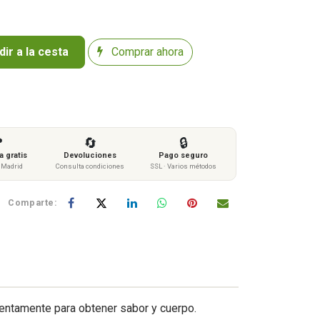
ir a la cesta
Comprar ahora

🔄
🔒
 gratis
Devoluciones
Pago seguro
s Madrid
Consulta condiciones
SSL · Varios métodos
Comparte:
lentamente para obtener sabor y cuerpo.