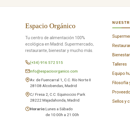
NUESTR
Espacio Orgánico
Superme
Tu centro de alimentación 100%
ecológica en Madrid. Supermercado,
Restaura
restaurante, bienestar y mucho más.
Bienestar
(+34) 916 572 515
Talleres
info@espacioorganico.com
Equipo 
Av. de Fuencarral 1, C.C. Río Norte II
Filosofía 
28108 Alcobendas, Madrid
Proveedo
C/ Fresa 2, C.C. Equinoccio Park
28222 Majadahonda, Madrid
Sellos y 
Horario:
Lunes a Sábado
de 10:00h a 21:00h