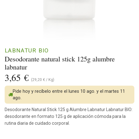
LABNATUR BIO
Desodorante natural stick 125g alumbre
labnatur
3,65
€
(
29,20
€
/
Kg
)
Pide hoy y recíbelo entre el lunes 10 ago. y el martes 11
ago.
Desodorante Natural Stick 125 g Alumbre Labnatur Labnatur BIO:
desodorante en formato 125 g de aplicación cómoda para la
rutina diaria de cuidado corporal.