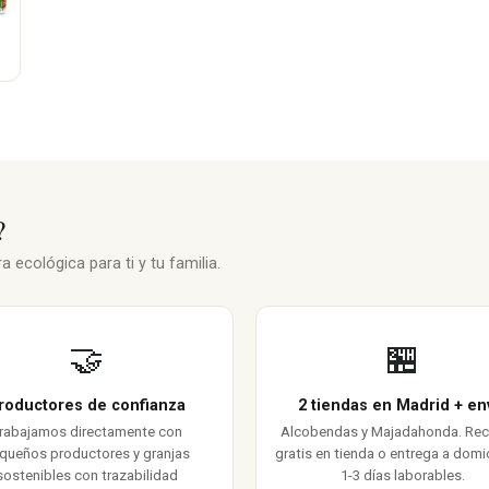
?
 ecológica para ti y tu familia.
🤝
🏪
roductores de confianza
2 tiendas en Madrid + en
rabajamos directamente con
Alcobendas y Majadahonda. Re
queños productores y granjas
gratis en tienda o entrega a domic
sostenibles con trazabilidad
1-3 días laborables.