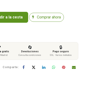
ir a la cesta
Comprar ahora

🔄
🔒
 gratis
Devoluciones
Pago seguro
s Madrid
Consulta condiciones
SSL · Varios métodos
Comparte: