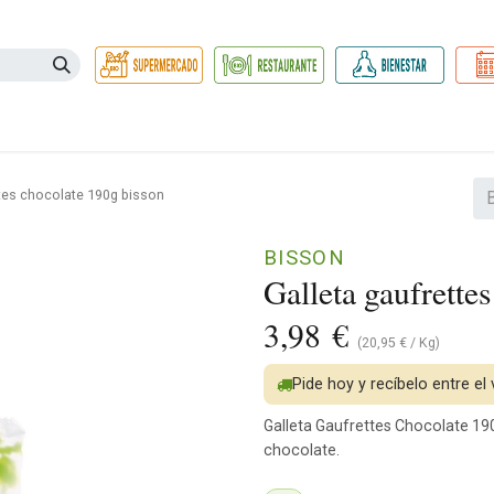
Necesidades
Herbolario
Belleza e Higiene
Hogar Ec
ttes chocolate 190g bisson
BISSON
Galleta gaufrette
3,98
€
(
20,95
€
/
Kg
)
Pide hoy y recíbelo entre el
Galleta Gaufrettes Chocolate 190 
chocolate.