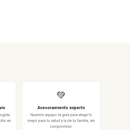
💚
vío
Asesoramiento experto
cogida
Nuestro equipo te guía para elegir lo
ilio en
mejor para tu salud y la de tu familia, sin
compromiso.