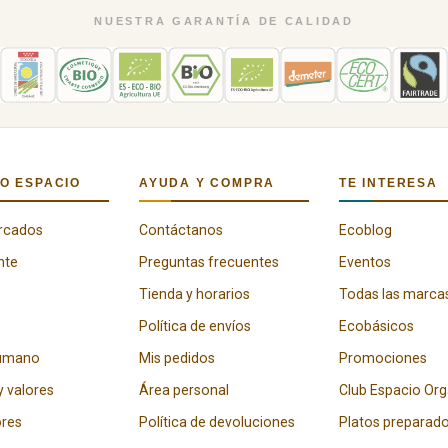
NUESTRA GARANTÍA DE CALIDAD
O ESPACIO
AYUDA Y COMPRA
TE INTERESA
rcados
Contáctanos
Ecoblog
nte
Preguntas frecuentes
Eventos
Tienda y horarios
Todas las marca
Política de envíos
Ecobásicos
humano
Mis pedidos
Promociones
y valores
Área personal
Club Espacio Or
res
Política de devoluciones
Platos preparad