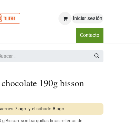
Iniciar sesión
o
Nosotros
Blog
Eventos
Club
Contacto
s chocolate 190g bisson
 viernes 7 ago. y el sábado 8 ago.
g Bisson: son barquillos finos rellenos de