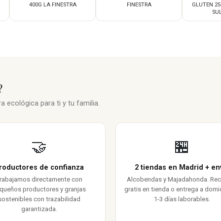
400G LA FINESTRA
FINESTRA
GLUTEN 25
SUL
?
 ecológica para ti y tu familia.
🤝
🏪
roductores de confianza
2 tiendas en Madrid + en
rabajamos directamente con
Alcobendas y Majadahonda. Re
queños productores y granjas
gratis en tienda o entrega a domic
sostenibles con trazabilidad
1-3 días laborables.
garantizada.