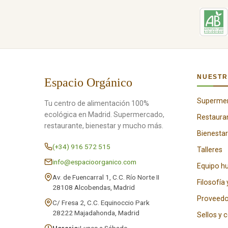
NUESTR
Espacio Orgánico
Superme
Tu centro de alimentación 100%
ecológica en Madrid. Supermercado,
Restaura
restaurante, bienestar y mucho más.
Bienestar
(+34) 916 572 515
Talleres
info@espacioorganico.com
Equipo 
Av. de Fuencarral 1, C.C. Río Norte II
Filosofía 
28108 Alcobendas, Madrid
Proveedo
C/ Fresa 2, C.C. Equinoccio Park
28222 Majadahonda, Madrid
Sellos y 