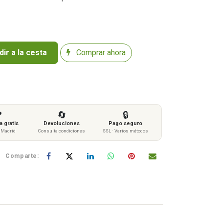
ir a la cesta
Comprar ahora

🔄
🔒
 gratis
Devoluciones
Pago seguro
s Madrid
Consulta condiciones
SSL · Varios métodos
Comparte: