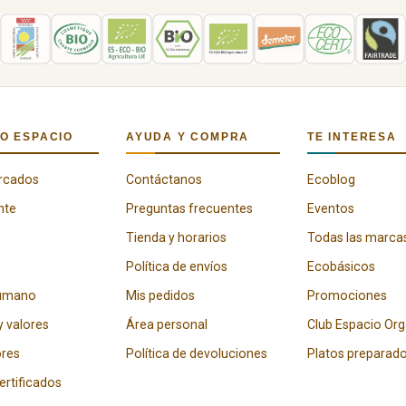
O ESPACIO
AYUDA Y COMPRA
TE INTERESA
rcados
Contáctanos
Ecoblog
nte
Preguntas frecuentes
Eventos
Tienda y horarios
Todas las marca
Política de envíos
Ecobásicos
humano
Mis pedidos
Promociones
y valores
Área personal
Club Espacio Or
res
Política de devoluciones
Platos preparad
certificados