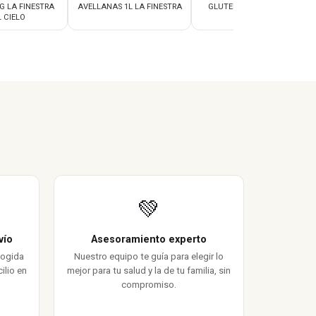
G LA FINESTRA
AVELLANAS 1L LA FINESTRA
GLUTEN 1L LA FINESTRA
 CIELO
💚
vío
Asesoramiento experto
cogida
Nuestro equipo te guía para elegir lo
ilio en
mejor para tu salud y la de tu familia, sin
compromiso.