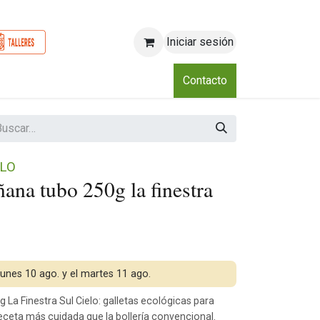
Iniciar sesión
o
Nosotros
Blog
Eventos
Club
Contacto
ELO
ñana tubo 250g la finestra
 lunes 10 ago. y el martes 11 ago.
 La Finestra Sul Cielo: galletas ecológicas para
ceta más cuidada que la bollería convencional.