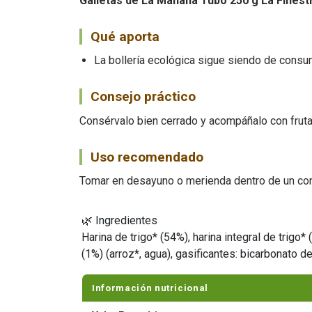
Galletas de La Mañana Tubo 250 g La Finestr
Qué aporta
La bollería ecológica sigue siendo de consu
Consejo práctico
Consérvalo bien cerrado y acompáñalo con fruta
Uso recomendado
Tomar en desayuno o merienda dentro de un co
🌿 Ingredientes
Harina de trigo* (54%), harina integral de trigo
(1%) (arroz*, agua), gasificantes: bicarbonato d
Información nutricional