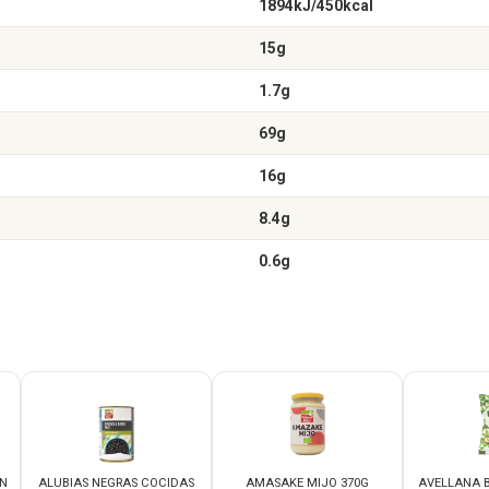
1894kJ/450kcal
15g
1.7g
69g
16g
8.4g
0.6g
N
ALUBIAS NEGRAS COCIDAS
AMASAKE MIJO 370G
AVELLANA B