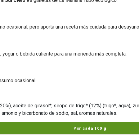
a Sul Cielo
es galletas de La Mañana Tubo ecológico.
mo ocasional, pero aporta una receta más cuidada para desayun
, yogur o bebida caliente para una merienda más completa.
nsumo ocasional.
* (20%), aceite de girasol*, sirope de trigo* (12%) (trigo*, agua),
e amonio y bicarbonato de sodio, sal, aromas naturales.
Por cada 100 g