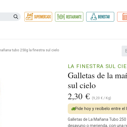
Necesidades
Herbolario
Belleza e Higiene
Hogar Ec
mañana tubo 250g la finestra sul cielo
LA FINESTRA SUL CI
Galletas de la ma
sul cielo
2,30
€
(
9,20
€
/
Kg
)
Pide hoy y recíbelo entre el
Galletas de La Mañana Tubo 250 g
desayuno o merienda, con una re