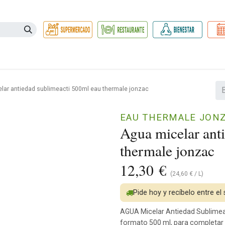
Necesidades
Herbolario
Belleza e Higiene
Hogar Ec
lar antiedad sublimeacti 500ml eau thermale jonzac
EAU THERMALE JON
Agua micelar ant
thermale jonzac
12,30
€
(
24,60
€
/
L
)
Pide hoy y recíbelo entre el
AGUA Micelar Antiedad Sublimea
formato 500 ml, para completar la