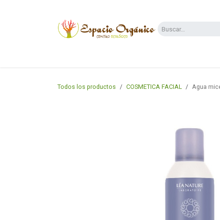
Ir al contenido
Categorías
Supermercado
Dietas y 
Todos los productos
COSMETICA FACIAL
Agua mice