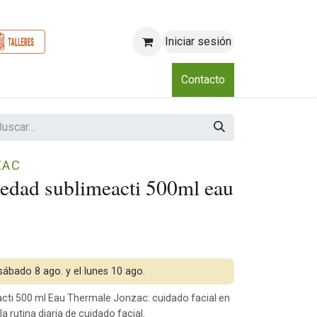
Iniciar sesión
o
Nosotros
Blog
Eventos
Club
Contacto
ZAC
iedad sublimeacti 500ml eau
 sábado 8 ago. y el lunes 10 ago.
cti 500 ml Eau Thermale Jonzac: cuidado facial en
 rutina diaria de cuidado facial.