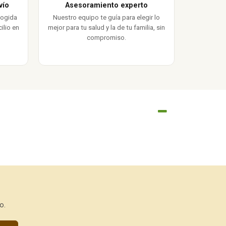
vío
Asesoramiento experto
cogida
Nuestro equipo te guía para elegir lo
ilio en
mejor para tu salud y la de tu familia, sin
compromiso.
o.