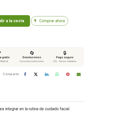
ir a la cesta
Comprar ahora

🔄
🔒
 gratis
Devoluciones
Pago seguro
s Madrid
Consulta condiciones
SSL · Varios métodos
Comparte:
 integrar en la rutina de cuidado facial.