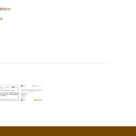
gánico
os