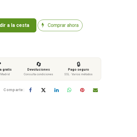
ir a la cesta
Comprar ahora

🔄
🔒
 gratis
Devoluciones
Pago seguro
s Madrid
Consulta condiciones
SSL · Varios métodos
Comparte: