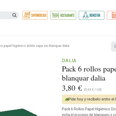
Necesidades
Herbolario
Belleza e Higiene
Hogar Ec
os papel higiénico doble capa sin blanquar dalia
DALIA
Pack 6 rollos pap
blanquar dalia
3,80
€
(
0,63
€
/
Ud
)
Pide hoy y recíbelo entre el
Pack 6 Rollos Papel Higiénico Dob
evita el proceso de blanqueo y 