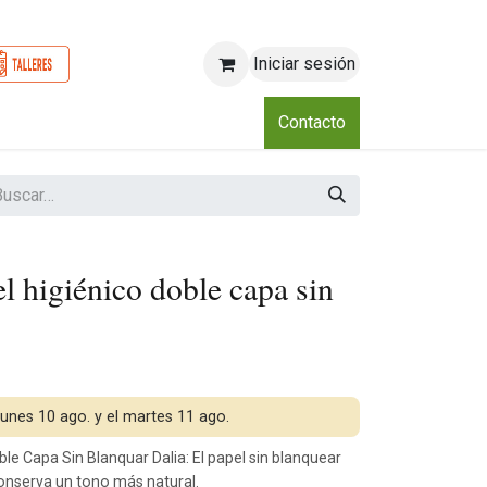
Iniciar sesión
o
Nosotros
Blog
Eventos
Club
Contacto
el higiénico doble capa sin
 lunes 10 ago. y el martes 11 ago.
le Capa Sin Blanquar Dalia: El papel sin blanquear
conserva un tono más natural.