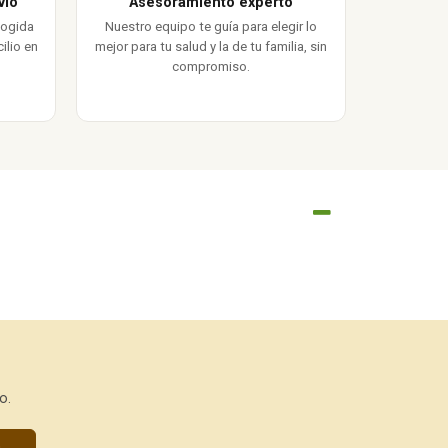
vío
Asesoramiento experto
cogida
Nuestro equipo te guía para elegir lo
ilio en
mejor para tu salud y la de tu familia, sin
compromiso.
o.