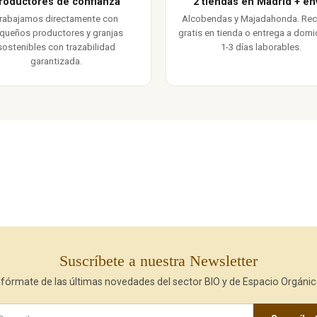
roductores de confianza
2 tiendas en Madrid + en
rabajamos directamente con
Alcobendas y Majadahonda. Re
queños productores y granjas
gratis en tienda o entrega a domic
sostenibles con trazabilidad
1-3 días laborables.
garantizada.
Suscríbete a nuestra Newsletter
nfórmate de las últimas novedades del sector BIO y de Espacio Orgánic