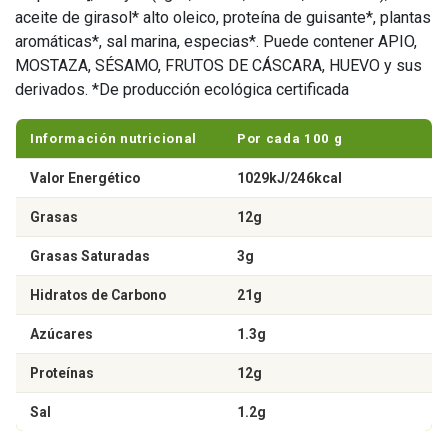
aceite de girasol* alto oleico, proteína de guisante*, plantas
aromáticas*, sal marina, especias*. Puede contener APIO,
MOSTAZA, SÉSAMO, FRUTOS DE CÁSCARA, HUEVO y sus
derivados. *De producción ecológica certificada
Información nutricional
Por cada 100 g
Valor Energético
1029kJ/246kcal
Grasas
12g
Grasas Saturadas
3g
Hidratos de Carbono
21g
Azúcares
1.3g
Proteínas
12g
Sal
1.2g