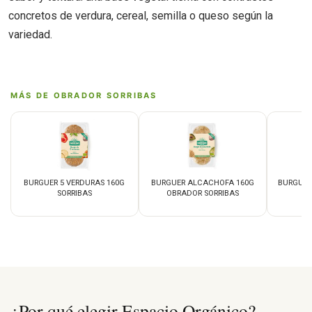
concretos de verdura, cereal, semilla o queso según la
variedad.
MÁS DE OBRADOR SORRIBAS
BURGUER 5 VERDURAS 160G
BURGUER ALCACHOFA 160G
BURGUER
SORRIBAS
OBRADOR SORRIBAS
16
¿Por qué elegir Espacio Orgánico?