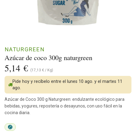
NATURGREEN
Azúcar de coco 300g naturgreen
5,14
€
(
17,13
€
/
Kg
)
Pide hoy y recíbelo entre el lunes 10 ago. y el martes 11
ago.
Azúcar de Coco 300 g Naturgreen: endulzante ecológico para
bebidas, yogures, repostería o desayunos, con uso fácil en la
cocina diaria.