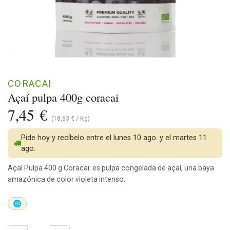
CORACAI
Açaí pulpa 400g coracai
7,45
€
(
18,63
€
/
Kg
)
Pide hoy y recíbelo entre el lunes 10 ago. y el martes 11
ago.
Açaí Pulpa 400 g Coracai: es pulpa congelada de açaí, una baya
amazónica de color violeta intenso.