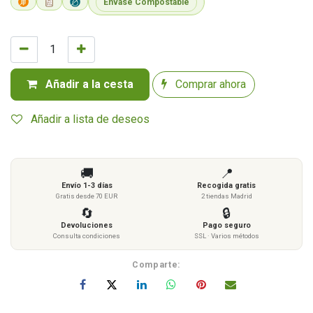
Envase Compostable
Añadir a la cesta
Comprar ahora
Añadir a lista de deseos
🚚
📍
Envío 1-3 días
Recogida gratis
Gratis desde 70 EUR
2 tiendas Madrid
🔄
🔒
Devoluciones
Pago seguro
Consulta condiciones
SSL · Varios métodos
Comparte: