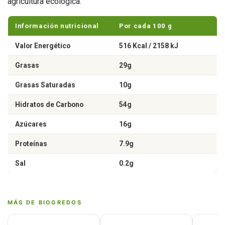
agricultura ecológica.
Información nutricional
Por cada 100 g
Valor Energético
516 Kcal / 2158 kJ
Grasas
29g
Grasas Saturadas
10g
Hidratos de Carbono
54g
Azúcares
16g
Proteínas
7.9g
Sal
0.2g
MÁS DE BIOGREDOS