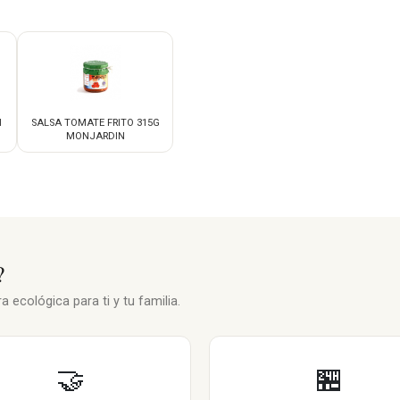
N
SALSA TOMATE FRITO 315G
MONJARDIN
?
 ecológica para ti y tu familia.
🤝
🏪