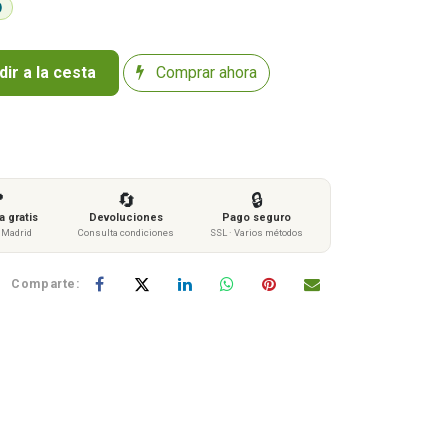
ir a la cesta
Comprar ahora

🔄
🔒
 gratis
Devoluciones
Pago seguro
s Madrid
Consulta condiciones
SSL · Varios métodos
Comparte: