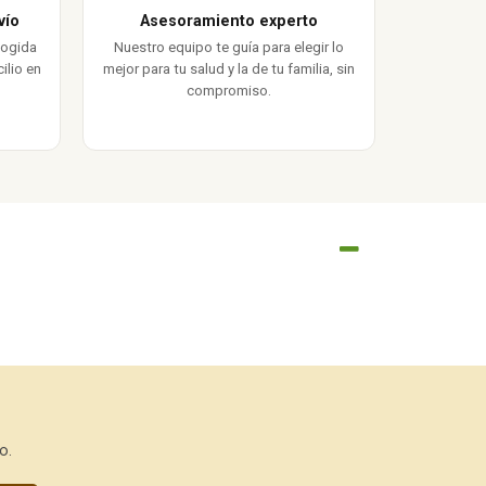
vío
Asesoramiento experto
cogida
Nuestro equipo te guía para elegir lo
ilio en
mejor para tu salud y la de tu familia, sin
compromiso.
o.