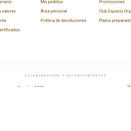
humano
Mis pedidos
Promociones
y valores
Área personal
Club Espacio Or
res
Política de devoluciones
Platos preparad
certificados
COLABORADORES Y RECONOCIMIENTOS
Espacio Orgánico financiado por el Ministerio de Industria, Comercio y Turismo.