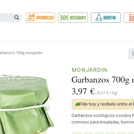
Necesidades
Herbolario
Belleza e Higiene
Hogar Ec
arbanzos 700g monjardin
MONJARDIN
Garbanzos 700g 
3,97
€
(
5,67
€
/
Kg
)
Pide hoy y recíbelo entre el
Garbanzos ecológicos cocidos Mo
cremoso para ensaladas, hummu