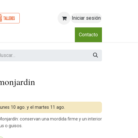
Iniciar sesión
o
Nosotros
Blog
Eventos
Club
Contacto
monjardin
 lunes 10 ago. y el martes 11 ago.
njardín: conservan una mordida firme y un interior
s o guisos.