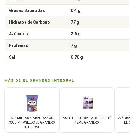
Grasas Saturadas
0.4 g
Hidratos de Carbono
77 g
Azúcares
2.6 g
Proteínas
7 g
Sal
0.70 g
MÁS DE EL GRANERO INTEGRAL
5 SEMILLAS Y ARÁNDANOS
ACEITE ESENCIAL ARBOL DE TÉ
APIGRAN 
300G VITASEEDS EL GRANERO
12ML GRANERO
EL GR
INTEGRAL