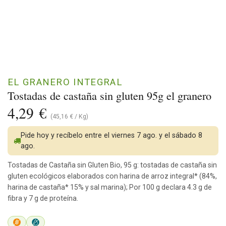
EL GRANERO INTEGRAL
Tostadas de castaña sin gluten 95g el granero
4,29
€
(
45,16
€
/
Kg
)
Pide hoy y recíbelo entre el viernes 7 ago. y el sábado 8
ago.
Tostadas de Castaña sin Gluten Bio, 95 g: tostadas de castaña sin
gluten ecológicos elaborados con harina de arroz integral* (84%,
harina de castaña* 15% y sal marina); Por 100 g declara 4.3 g de
fibra y 7 g de proteína.