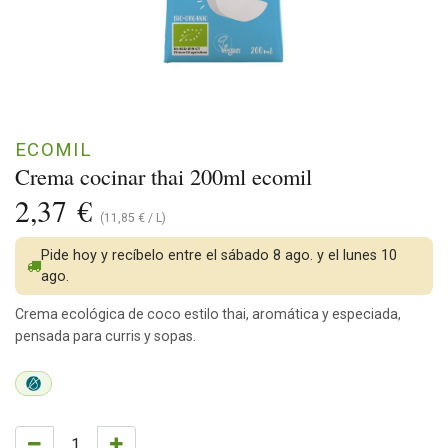
ECOMIL
Crema cocinar thai 200ml ecomil
2,37
€
(
11,85
€
/
L
)
Pide hoy y recíbelo entre el sábado 8 ago. y el lunes 10
ago.
Crema ecológica de coco estilo thai, aromática y especiada,
pensada para curris y sopas.