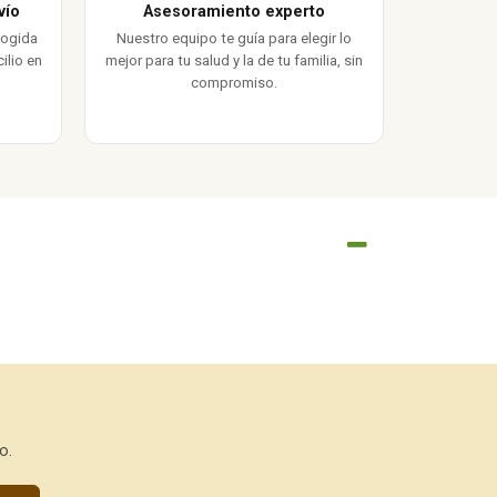
vío
Asesoramiento experto
cogida
Nuestro equipo te guía para elegir lo
ilio en
mejor para tu salud y la de tu familia, sin
compromiso.
o.