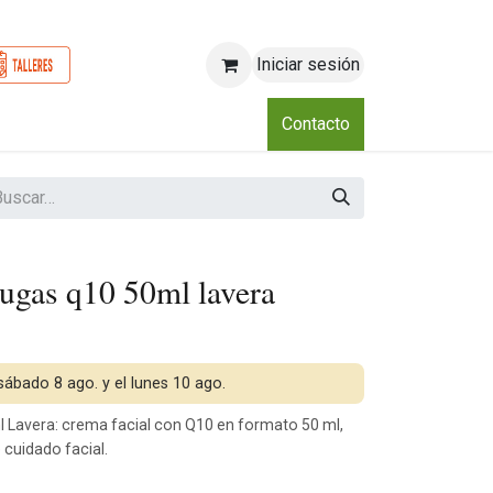
Iniciar sesión
o
Nosotros
Blog
Eventos
Club
Contacto
rugas q10 50ml lavera
 sábado 8 ago. y el lunes 10 ago.
 Lavera: crema facial con Q10 en formato 50 ml,
 cuidado facial.