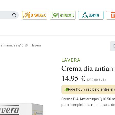
Necesidades
Herbolario
Belleza e Higiene
Hogar Ec
 antiarrugas q10 50ml lavera
LAVERA
Crema día antiar
14,95
€
(
299,00
€
/
L
)
Pide hoy y recíbelo entre el
Crema DIA Antiarrugas Q10 50 ml
para completar la rutina diaria de