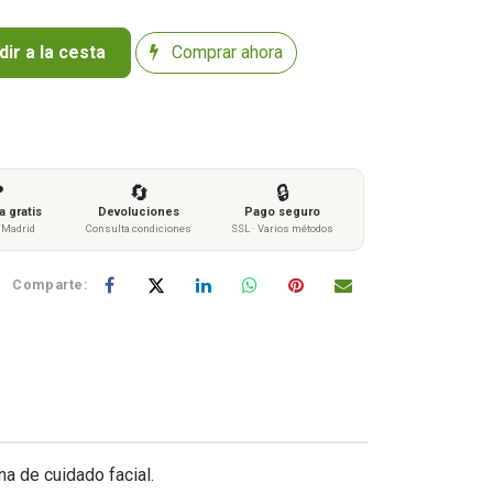
ir a la cesta
Comprar ahora

🔄
🔒
 gratis
Devoluciones
Pago seguro
s Madrid
Consulta condiciones
SSL · Varios métodos
Comparte:
na de cuidado facial.