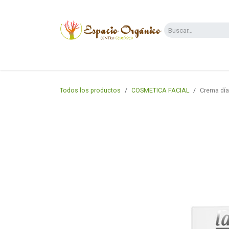
Ir al contenido
Categorías
Supermercado
Dietas y 
Todos los productos
COSMETICA FACIAL
Crema día