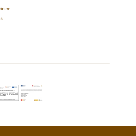
gánico
os