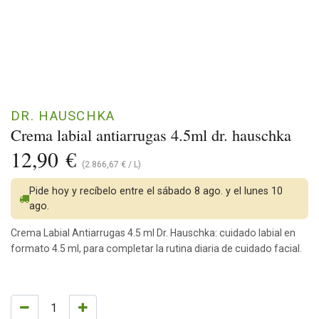
DR. HAUSCHKA
Crema labial antiarrugas 4.5ml dr. hauschka
12,90
€
(
2.866,67
€
/
L
)
Pide hoy y recíbelo entre el sábado 8 ago. y el lunes 10
ago.
Crema Labial Antiarrugas 4.5 ml Dr. Hauschka: cuidado labial en
formato 4.5 ml, para completar la rutina diaria de cuidado facial.