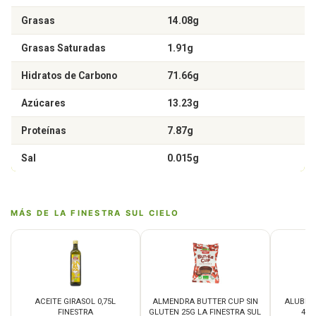
Grasas
14.08g
Grasas Saturadas
1.91g
Hidratos de Carbono
71.66g
Azúcares
13.23g
Proteínas
7.87g
Sal
0.015g
MÁS DE LA FINESTRA SUL CIELO
ACEITE GIRASOL 0,75L
ALMENDRA BUTTER CUP SIN
ALUBIA
FINESTRA
GLUTEN 25G LA FINESTRA SUL
400