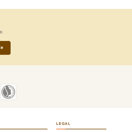
o.
te
LEGAL