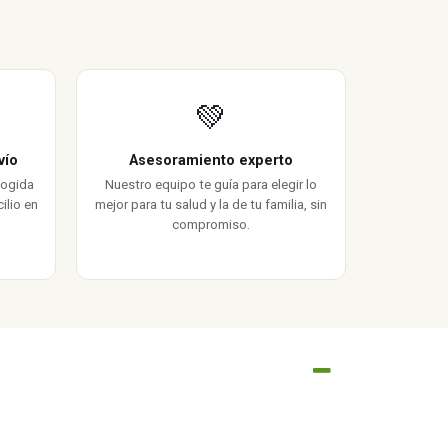
💚
vío
Asesoramiento experto
cogida
Nuestro equipo te guía para elegir lo
ilio en
mejor para tu salud y la de tu familia, sin
compromiso.