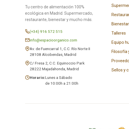
Superme
Tu centro de alimentación 100%
ecológica en Madrid. Supermercado,
Restaura
restaurante, bienestar y mucho más.
Bienestar
(+34) 916 572 515
Talleres
info@espacioorganico.com
Equipo 
Av. de Fuencarral 1, C.C. Río Norte II
Filosofía 
28108 Alcobendas, Madrid
Proveedo
C/ Fresa 2, C.C. Equinoccio Park
28222 Majadahonda, Madrid
Sellos y 
Horario:
Lunes a Sábado
de 10:00h a 21:00h