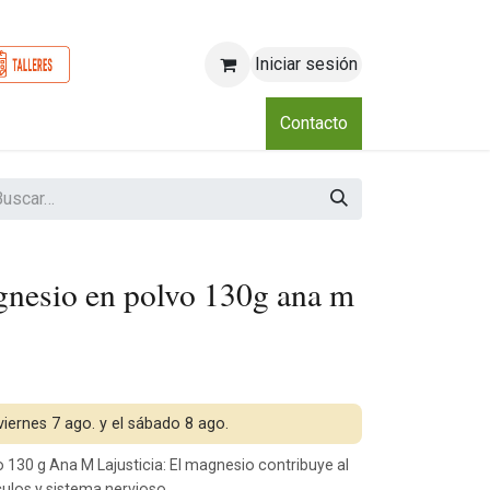
Iniciar sesión
o
Nosotros
Blog
Eventos
Club
Contacto
nesio en polvo 130g ana m
 viernes 7 ago. y el sábado 8 ago.
130 g Ana M Lajusticia: El magnesio contribuye al
los y sistema nervioso.