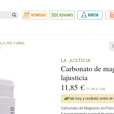
Necesidades
Herbolario
Belleza e Higiene
Hogar Ec
LO, PIEL Y UÑAS
a
LA JUSTICIA
Carbonato de mag
lajusticia
11,85
€
(
11,85
€
/
Ud
)
Pide hoy y recíbelo entre el
Carbonato de Magnesio en Polvo 
funcionamiento normal de múscu