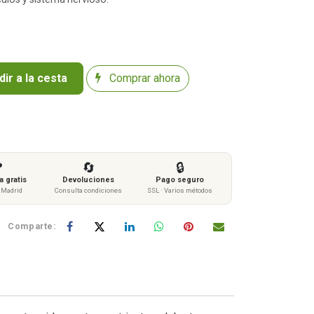
ir a la cesta
Comprar ahora

🔄
🔒
 gratis
Devoluciones
Pago seguro
s Madrid
Consulta condiciones
SSL · Varios métodos
Comparte: