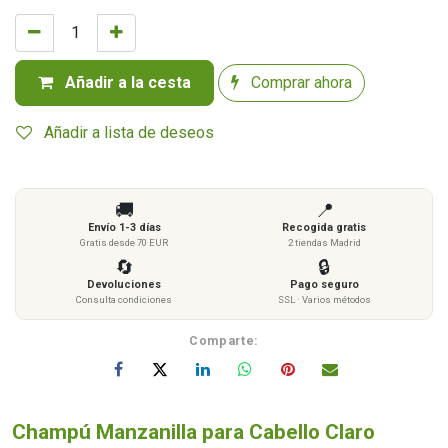
Añadir a la cesta
Comprar ahora
Añadir a lista de deseos
🚚
📍
Envío 1-3 días
Recogida gratis
Gratis desde 70 EUR
2 tiendas Madrid
🔄
🔒
Devoluciones
Pago seguro
Consulta condiciones
SSL · Varios métodos
Comparte:
Champú Manzanilla para Cabello Claro