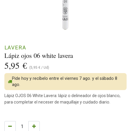
LAVERA
Lápiz ojos 06 white lavera
5,95
€
(
5,95
€
/
Ud
)
Pide hoy y recíbelo entre el viernes 7 ago. y el sábado 8
ago.
Lápiz OJOS 06 White Lavera: lápiz o delineador de ojos blanco,
para completar el neceser de maquillaje y cuidado diario.