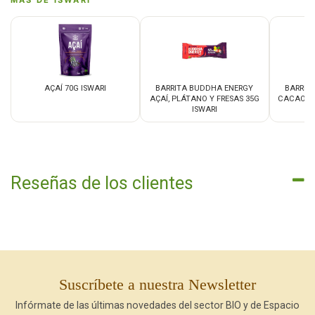
MÁS DE ISWARI
AÇAÍ 70G ISWARI
BARRITA BUDDHA ENERGY
BARRIT
AÇAÍ, PLÁTANO Y FRESAS 35G
CACAO G
ISWARI
Reseñas de los clientes
Suscríbete a nuestra Newsletter
Infórmate de las últimas novedades del sector BIO y de Espacio