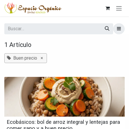
Ir al contenido
1 Artículo
Buen precio
×
Ecobásicos: bol de arroz integral y lentejas para
comer sano y a buen precio