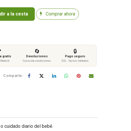
ir a la cesta
Comprar ahora

🔄
🔒
 gratis
Devoluciones
Pago seguro
s Madrid
Consulta condiciones
SSL · Varios métodos
Comparte:
o cuidado diario del bebé.