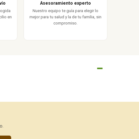
vío
Asesoramiento experto
cogida
Nuestro equipo te guía para elegir lo
ilio en
mejor para tu salud y la de tu familia, sin
compromiso.
o.