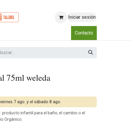
Iniciar sesión
o
Nosotros
Blog
Eventos
Club
Contacto
al 75ml weleda
 viernes 7 ago. y el sábado 8 ago.
producto infantil para el baño, el cambio o el
io Orgánico.