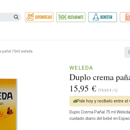
Necesidades
Herbolario
Belleza e Higiene
Hogar Ec
a pañal 75ml weleda
WELEDA
Duplo crema pañ
15,95
€
(
10,63
€
/
L
)
Pide hoy y recíbelo entre el
Duplo Crema Pañal 75 ml Weleda: 
cuidado diario del bebé en Espac