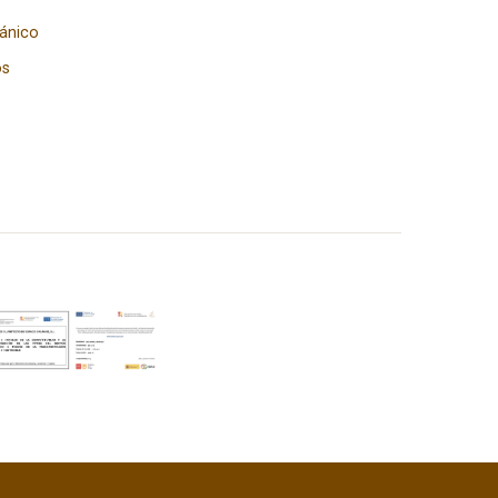
gánico
os