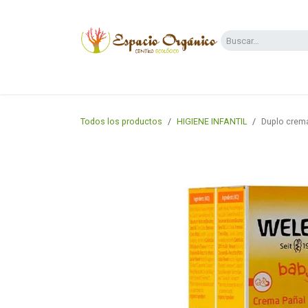
Ir al contenido
Categorías
Supermercado
Dietas y 
Todos los productos
HIGIENE INFANTIL
Duplo crem