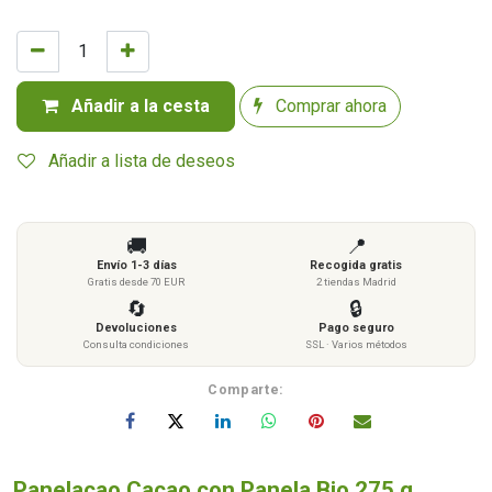
Añadir a la cesta
Comprar ahora
Añadir a lista de deseos
🚚
📍
Envío 1-3 días
Recogida gratis
Gratis desde 70 EUR
2 tiendas Madrid
🔄
🔒
Devoluciones
Pago seguro
Consulta condiciones
SSL · Varios métodos
Comparte:
Panelacao Cacao con Panela Bio 275 g