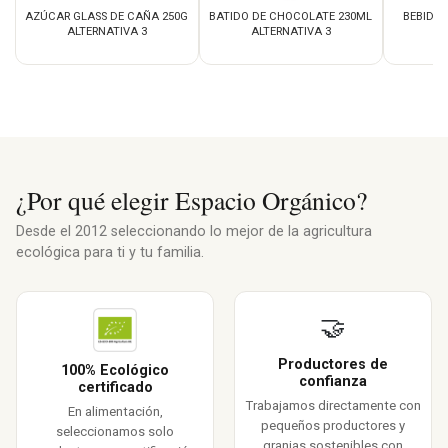
AZÚCAR GLASS DE CAÑA 250G
BATIDO DE CHOCOLATE 230ML
BEBIDA 
ALTERNATIVA 3
ALTERNATIVA 3
AL
¿Por qué elegir Espacio Orgánico?
Desde el 2012 seleccionando lo mejor de la agricultura
ecológica para ti y tu familia.
🤝
Productores de
100% Ecológico
confianza
certificado
Trabajamos directamente con
En alimentación,
pequeños productores y
seleccionamos solo
granjas sostenibles con