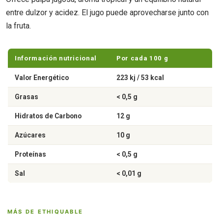
entre dulzor y acidez. El jugo puede aprovecharse junto con
la fruta.
Información nutricional
Por cada 100 g
Valor Energético
223 kj / 53 kcal
Grasas
< 0,5 g
Hidratos de Carbono
12 g
Azúcares
10 g
Proteínas
< 0,5 g
Sal
< 0,01 g
MÁS DE ETHIQUABLE