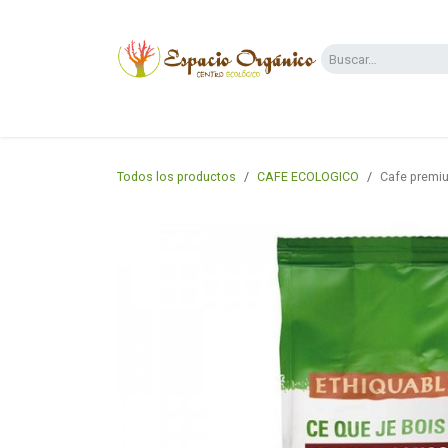
Ir al contenido
Categorías
Supermercado
Dietas y 
Todos los productos
CAFE ECOLOGICO
Cafe premiu