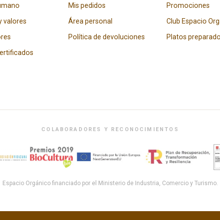
humano
Mis pedidos
Promociones
y valores
Área personal
Club Espacio Or
res
Política de devoluciones
Platos preparad
certificados
COLABORADORES Y RECONOCIMIENTOS
Espacio Orgánico financiado por el Ministerio de Industria, Comercio y Turismo.