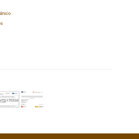
gánico
os