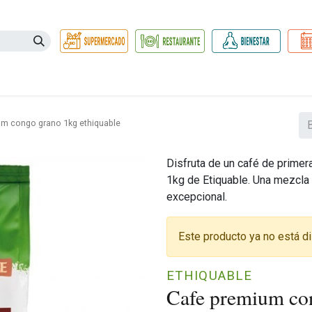
Necesidades
Herbolario
Belleza e Higiene
Hogar Ec
m congo grano 1kg ethiquable
Disfruta de un café de prime
1kg de Etiquable. Una mezcla 
excepcional.
Este producto ya no está di
ETHIQUABLE
Cafe premium con