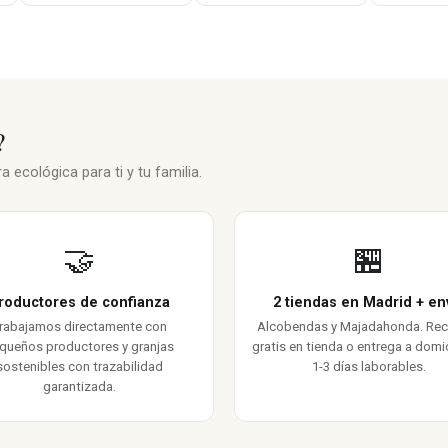
?
 ecológica para ti y tu familia.
🤝
🏪
roductores de confianza
2 tiendas en Madrid + en
rabajamos directamente con
Alcobendas y Majadahonda. Re
queños productores y granjas
gratis en tienda o entrega a domic
sostenibles con trazabilidad
1-3 días laborables.
garantizada.