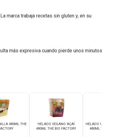
a marca trabaja recetas sin gluten y, en su
esulta más expresiva cuando pierde unos minutos
ILLA 480ML THE
HELADO VEGANO AÇAÍ
HELADO VEGANO ARÁNDANO
FACTORY
480ML THE BIO FACTORY
480ML THE BIO FACTORY