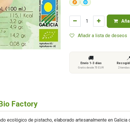
Añad
Añadir a lista de deseos
🚚

Envío 1-3 días
Recogida
Gratis desde 70 EUR
2 tienda
Bio Factory
ado ecológico de pistacho, elaborado artesanalmente en Galicia 