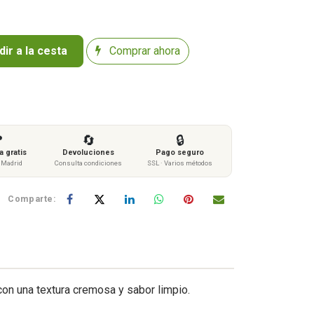
ir a la cesta
Comprar ahora

🔄
🔒
 gratis
Devoluciones
Pago seguro
s Madrid
Consulta condiciones
SSL · Varios métodos
Comparte:
con una textura cremosa y sabor limpio.