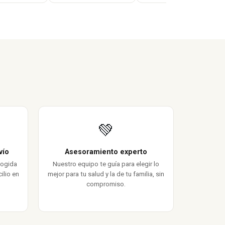
💚
vío
Asesoramiento experto
cogida
Nuestro equipo te guía para elegir lo
ilio en
mejor para tu salud y la de tu familia, sin
compromiso.