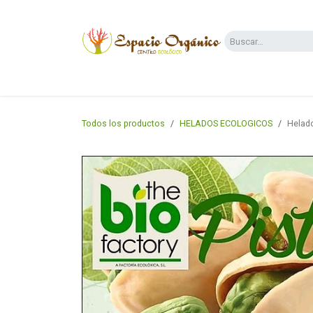
Ir al contenido
Categorías
Supermercado
Dietas y 
Todos los productos
HELADOS ECOLOGICOS
Helado