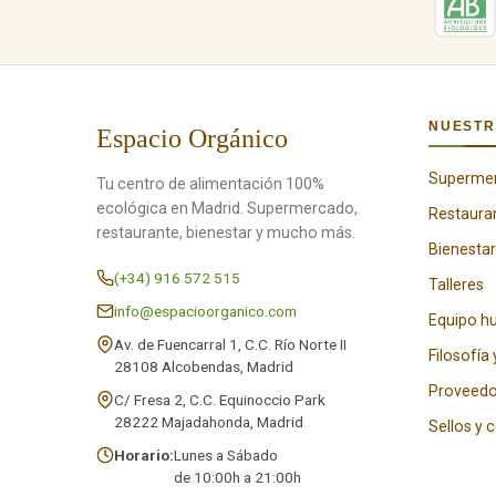
NUESTR
Espacio Orgánico
Superme
Tu centro de alimentación 100%
ecológica en Madrid. Supermercado,
Restaura
restaurante, bienestar y mucho más.
Bienestar
(+34) 916 572 515
Talleres
info@espacioorganico.com
Equipo 
Av. de Fuencarral 1, C.C. Río Norte II
Filosofía 
28108 Alcobendas, Madrid
Proveedo
C/ Fresa 2, C.C. Equinoccio Park
28222 Majadahonda, Madrid
Sellos y 
Horario:
Lunes a Sábado
de 10:00h a 21:00h