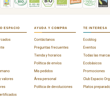
O ESPACIO
AYUDA Y COMPRA
TE INTERESA
rcados
Contáctanos
Ecoblog
nte
Preguntas frecuentes
Eventos
Tienda y horarios
Todas las marca
Política de envíos
Ecobásicos
humano
Mis pedidos
Promociones
y valores
Área personal
Club Espacio Or
res
Política de devoluciones
Platos preparad
certificados