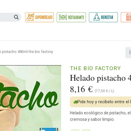
Necesidades
Herbolario
Belleza e Higiene
Hogar Ec
 pistacho 480ml the bio factory
THE BIO FACTORY
Helado pistacho 4
8,16
€
(
17,00
€
/
L
)
Pide hoy y recíbelo entre el
Helado ecológico de pistacho, e
cremosa y sabor limpio.