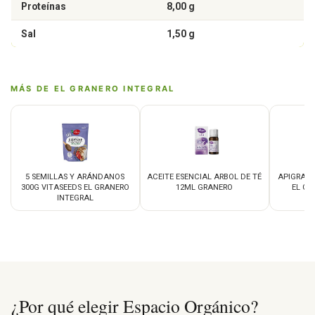
Proteínas
8,00 g
Sal
1,50 g
MÁS DE EL GRANERO INTEGRAL
5 SEMILLAS Y ARÁNDANOS
ACEITE ESENCIAL ARBOL DE TÉ
APIGRAN 
300G VITASEEDS EL GRANERO
12ML GRANERO
EL GR
INTEGRAL
¿Por qué elegir Espacio Orgánico?