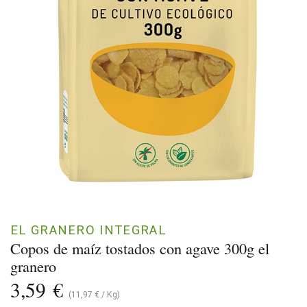
EL GRANERO INTEGRAL
Copos de maíz tostados con agave 300g el
granero
3,59
€
(
11,97
€
/
Kg
)