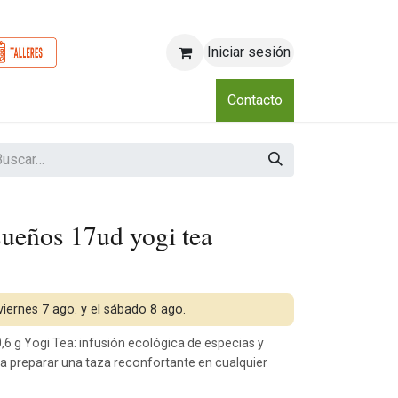
Iniciar sesión
o
Nosotros
Blog
Eventos
Club
Contacto
sueños 17ud yogi tea
 viernes 7 ago. y el sábado 8 ago.
6 g Yogi Tea: infusión ecológica de especias y
a preparar una taza reconfortante en cualquier