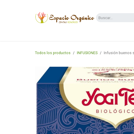
Ir al contenido
Categorías
Supermercado
Dietas y 
Todos los productos
INFUSIONES
Infusión buenos 