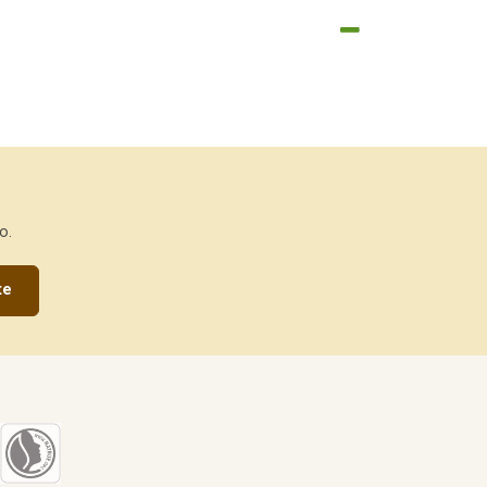
o.
te