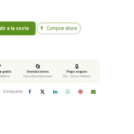
ir a la cesta
Comprar ahora

🔄
🔒
 gratis
Devoluciones
Pago seguro
s Madrid
Consulta condiciones
SSL · Varios métodos
Comparte: