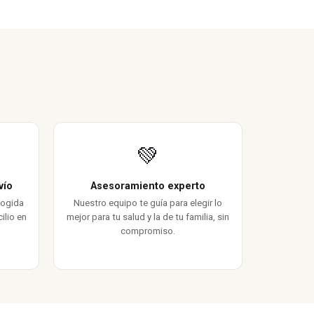
💚
vío
Asesoramiento experto
cogida
Nuestro equipo te guía para elegir lo
ilio en
mejor para tu salud y la de tu familia, sin
compromiso.