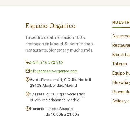
NUESTR
Espacio Orgánico
Superme
Tu centro de alimentación 100%
ecológica en Madrid. Supermercado,
Restaura
restaurante, bienestar y mucho más.
Bienestar
(+34) 916 572 515
Talleres
info@espacioorganico.com
Equipo 
Av. de Fuencarral 1, C.C. Río Norte II
Filosofía 
28108 Alcobendas, Madrid
Proveedo
C/ Fresa 2, C.C. Equinoccio Park
28222 Majadahonda, Madrid
Sellos y 
Horario:
Lunes a Sábado
de 10:00h a 21:00h