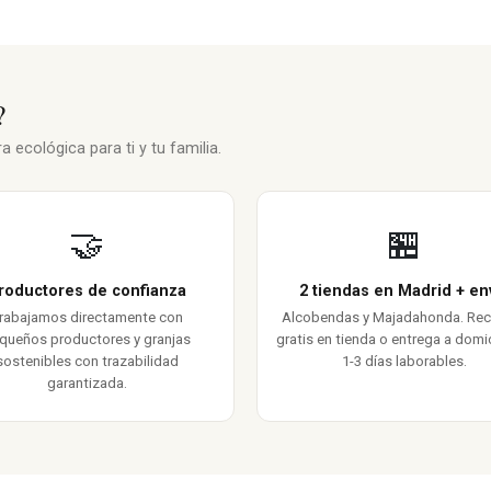
?
 ecológica para ti y tu familia.
🤝
🏪
roductores de confianza
2 tiendas en Madrid + en
rabajamos directamente con
Alcobendas y Majadahonda. Re
queños productores y granjas
gratis en tienda o entrega a domic
sostenibles con trazabilidad
1-3 días laborables.
garantizada.