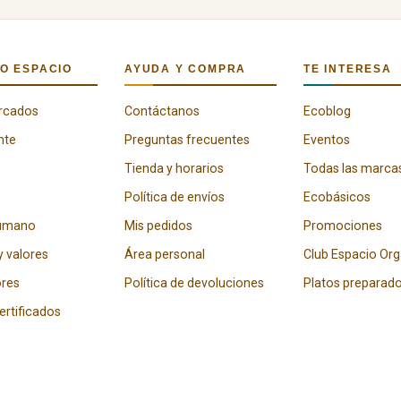
O ESPACIO
AYUDA Y COMPRA
TE INTERESA
rcados
Contáctanos
Ecoblog
nte
Preguntas frecuentes
Eventos
Tienda y horarios
Todas las marca
Política de envíos
Ecobásicos
humano
Mis pedidos
Promociones
y valores
Área personal
Club Espacio Or
res
Política de devoluciones
Platos preparad
certificados