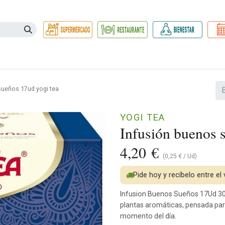
Necesidades
Herbolario
Belleza e Higiene
Hogar Ec
sueños 17ud yogi tea
YOGI TEA
Infusión buenos 
4,20
€
(
0,25
€
/
Ud
)
Pide hoy y recíbelo entre el
Infusion Buenos Sueños 17Ud 30,
plantas aromáticas, pensada par
momento del día.