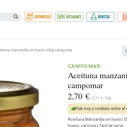
Necesidades
Herbolario
Belleza e Higiene
Hogar Ec
eituna manzanilla sin hueso 350g campomar
CAMPOMAR
Aceituna manzani
campomar
2,70
€
(
7,71
€
/
Kg
)
Pide hoy y recíbelo entre el
Aceituna Manzanilla sin hueso 3
hueso, carnosa y fácil de servir.