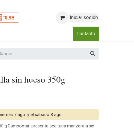
Iniciar sesión
o
Nosotros
Blog
Eventos
Club
Contacto
lla sin hueso 350g
 viernes 7 ago. y el sábado 8 ago.
50 g Campomar: presenta aceituna manzanilla sin