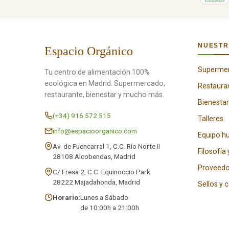
NUESTR
Espacio Orgánico
Superme
Tu centro de alimentación 100%
ecológica en Madrid. Supermercado,
Restaura
restaurante, bienestar y mucho más.
Bienestar
(+34) 916 572 515
Talleres
info@espacioorganico.com
Equipo 
Av. de Fuencarral 1, C.C. Río Norte II
Filosofía 
28108 Alcobendas, Madrid
Proveedo
C/ Fresa 2, C.C. Equinoccio Park
28222 Majadahonda, Madrid
Sellos y 
Horario:
Lunes a Sábado
de 10:00h a 21:00h