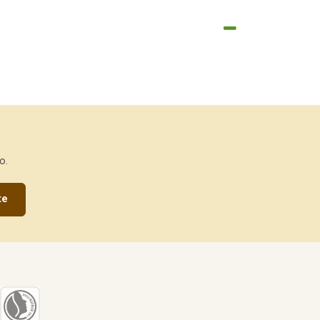
o.
te