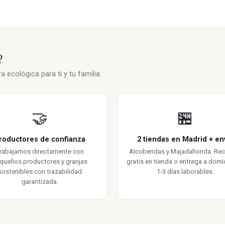
?
 ecológica para ti y tu familia.
🤝
🏪
roductores de confianza
2 tiendas en Madrid + en
rabajamos directamente con
Alcobendas y Majadahonda. Re
queños productores y granjas
gratis en tienda o entrega a domic
sostenibles con trazabilidad
1-3 días laborables.
garantizada.