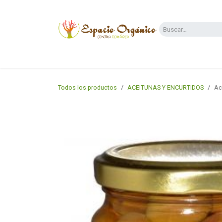
Ir al contenido
Categorías
Supermercado
Dietas y 
Todos los productos
ACEITUNAS Y ENCURTIDOS
Ac