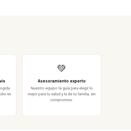
💚
vío
Asesoramiento experto
cogida
Nuestro equipo te guía para elegir lo
ilio en
mejor para tu salud y la de tu familia, sin
compromiso.