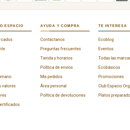
O ESPACIO
AYUDA Y COMPRA
TE INTERESA
rcados
Contáctanos
Ecoblog
nte
Preguntas frecuentes
Eventos
Tienda y horarios
Todas las marca
Política de envíos
Ecobásicos
humano
Mis pedidos
Promociones
y valores
Área personal
Club Espacio Or
res
Política de devoluciones
Platos preparad
certificados