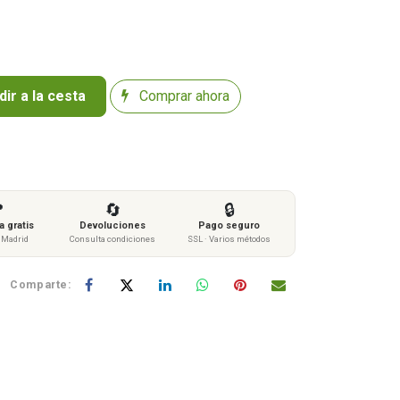
ir a la cesta
Comprar ahora

🔄
🔒
 gratis
Devoluciones
Pago seguro
s Madrid
Consulta condiciones
SSL · Varios métodos
Comparte: