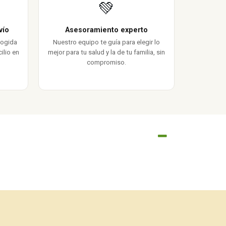
💚
vío
Asesoramiento experto
cogida
Nuestro equipo te guía para elegir lo
ilio en
mejor para tu salud y la de tu familia, sin
compromiso.