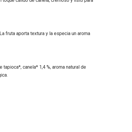
 toque cálido de canela, cremoso y listo para
 fruta aporta textura y la especia un aroma
 tapioca*, canela* 1,4 %, aroma natural de
ica.