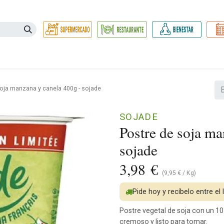
Necesidades
Herbolario
Belleza e Higiene
Hogar Ec
soja manzana y canela 400g - sojade
SOJADE
Postre de soja ma
sojade
3,98
€
(
9,95
€
/
Kg
)
Pide hoy y recíbelo entre el
Postre vegetal de soja con un 1
cremoso y listo para tomar.