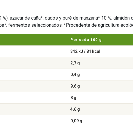
9 %), azúcar de caña*, dados y puré de manzana* 10 %, almidón de
oba*, fermentos seleccionados. *Procedente de agricultura ecoló
Por cada 100 g
342 kJ / 81 kcal
2,7 g
0,4 g
9,6 g
8 g
4,6 g
0,09 g