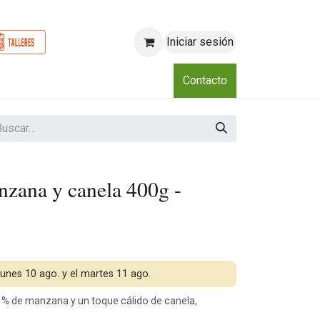
Iniciar sesión
o
Nosotros
Blog
Eventos
Club
Contacto
nzana y canela 400g -
 lunes 10 ago. y el martes 11 ago.
0 % de manzana y un toque cálido de canela,