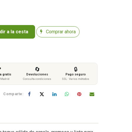
ir a la cesta
Comprar ahora

🔄
🔒
 gratis
Devoluciones
Pago seguro
s Madrid
Consulta condiciones
SSL · Varios métodos
Comparte: