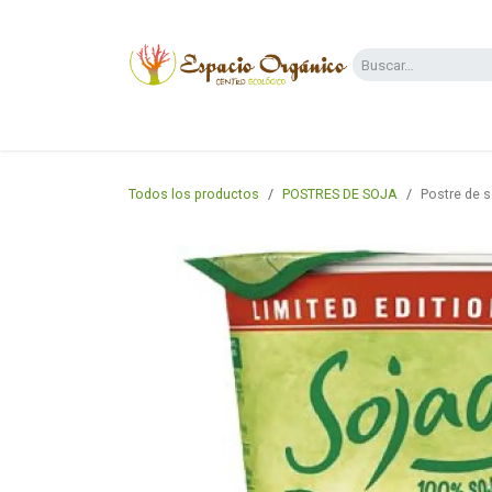
Ir al contenido
Categorías
Supermercado
Dietas y 
Todos los productos
POSTRES DE SOJA
Postre de 