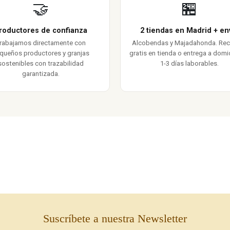
🤝
🏪
roductores de confianza
2 tiendas en Madrid + en
rabajamos directamente con
Alcobendas y Majadahonda. Re
queños productores y granjas
gratis en tienda o entrega a domic
sostenibles con trazabilidad
1-3 días laborables.
garantizada.
Suscríbete a nuestra Newsletter