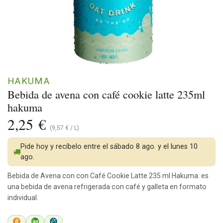
HAKUMA
Bebida de avena con café cookie latte 235ml
hakuma
2,25
€
(
9,57
€
/
L
)
Pide hoy y recíbelo entre el sábado 8 ago. y el lunes 10
ago.
Bebida de Avena con con Café Cookie Latte 235 ml Hakuma: es
una bebida de avena refrigerada con café y galleta en formato
individual.