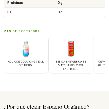
Proteínas
0 g
Sal
0 g
MÁS DE EKOTREBOL
AGUA DE COCO KING 350ML
BEBIDA ENERGÉTICA TÉ
CERVEZA
EKOTREBOL
MATCHA BIO 250ML
GLUTEN
EKOTREBOL
¿Por qué elegir Espacio Orgánico?